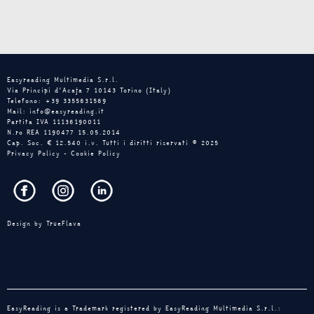
Easyreading Multimedia S.r.l.
Via Principi d’Acaja 7 10143 Torino (Italy)
Telefono: +39 3355631569
Mail: info@easyreading.it
Partita IVA 11136190011
N.ro REA 1190477 15.05.2014
Cap. Soc. € 12.540 i.v. Tutti i diritti riservati © 2025
Privacy Policy
-
Cookie Policy
Design by
TrueFlava
EasyReading is a Trademark registered by EasyReading Multimedia S.r.l.: