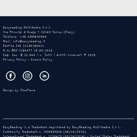
Easyreading Multimedia S.r.l.
Via Principi d’Acaja 7 10143 Torino (Italy)
Telefono: +39 3355631569
Mail: info@easyreading.it
Partita IVA 11136190011
N.ro REA 1190477 15.05.2014
Cap. Soc. € 12.540 i.v. Tutti i diritti riservati © 2025
Privacy Policy
-
Cookie Policy
Design by
TrueFlava
EasyReading is a Trademark registered by EasyReading Multimedia S.r.l.:
Community Trademark n. 008893919 (08/24/2010)
International Trademark n. 1218423 (05/19/2014) - United States Trademark