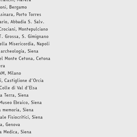
roni, Bergamo
Asinara, Porto Torres
ario, Abbadia S. Salv.
Crociani, Montepulciano
T. Grossa, S. Gimignano
ella Misericordia, Napoli
 archeologia, Siena
del Monte Cetona, Cetona
era
AM, Milano
i, Castiglione d’Orcia
Colle di Val d’Elsa
la Terra, Siena
Museo Ebraico, Siena
a memoria, Siena
ale Fisiocritici, Siena
va, Genova
a Medica, Siena