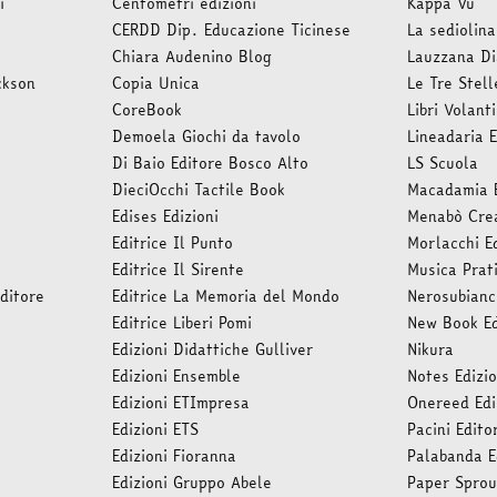
i
Centometri edizioni
Kappa Vu
CERDD Dip. Educazione Ticinese
La sediolina
Chiara Audenino Blog
Lauzzana Di
ckson
Copia Unica
Le Tre Stell
CoreBook
Libri Volanti
Demoela Giochi da tavolo
Lineadaria E
Di Baio Editore Bosco Alto
LS Scuola
DieciOcchi Tactile Book
Macadamia E
Edises Edizioni
Menabò Crea
Editrice Il Punto
Morlacchi E
Editrice Il Sirente
Musica Prat
Editore
Editrice La Memoria del Mondo
Nerosubianc
Editrice Liberi Pomi
New Book Ed
Edizioni Didattiche Gulliver
Nikura
Edizioni Ensemble
Notes Edizio
Edizioni ETImpresa
Onereed Edi
Edizioni ETS
Pacini Edito
Edizioni Fioranna
Palabanda E
Edizioni Gruppo Abele
Paper Sprou