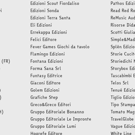
Edizioni Scout Fiordaliso
Pathos Edizi
i
Edizioni Sonda
Read Red R
Edizioni Terra Santa
ReMusic Au
Eli Edizioni
Risorse Dida
Errekappa Edizioni
Scotti Giuli
Felici Editore
Simple&Ma
Fever Games Giochi da tavolo
Splēn Edizio
)
Flamingo Edizioni
Storie Cucit
 (FR)
Fontana Edizioni
Storiedichi
)
Forma Sana Srl
Storybox Ed
Funtasy Editrice
Tascabimbi E
Giaconi Editore
Telos Srl
)
Golem Edizioni
Tenué Edizio
)
Grafiche Step
Tiglio Edizio
Greco&Greco Editori
Tipo Stampa,
H)
Gruppo Editoriale Bonanno
Tomato Mag
Gruppo Editoriale Le Impronte
TravelGlobe
Gruppo Editoriale Lumi
Vague Edizi
Hogrefe Editore
White Line