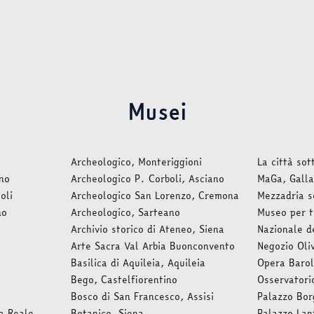
Musei
Archeologico, Monteriggioni
La città sot
ano
Archeologico P. Corboli, Asciano
MaGa, Galla
oli
Archeologico San Lorenzo, Cremona
Mezzadria 
no
Archeologico, Sarteano
Museo per t
Archivio storico di Ateneo, Siena
Nazionale d
Arte Sacra Val Arbia Buonconvento
Negozio Oliv
Basilica di Aquileia, Aquileia
Opera Barol
Bego, Castelfiorentino
Osservatori
Bosco di San Francesco, Assisi
Palazzo Bor
a Reale
Botanico, Siena
Palazzo Lan