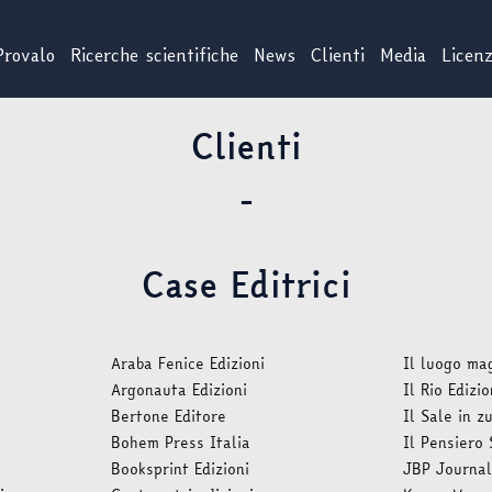
Provalo
Ricerche scientifiche
News
Clienti
Media
Licen
Clienti
-
Case Editrici
Araba Fenice Edizioni
Il luogo ma
Argonauta Edizioni
Il Rio Edizio
Bertone Editore
Il Sale in z
Bohem Press Italia
Il Pensiero 
Booksprint Edizioni
JBP Journa