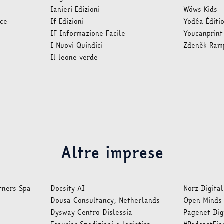
Ianieri Edizioni
Wöws Kids
ice
If Edizioni
Yodéa Éditi
IF Informazione Facile
Youcanprint
I Nuovi Quindici
Zdeněk Ramp
Il leone verde
Altre imprese
tners Spa
Docsity AI
Norz Digita
Dousa Consultancy, Netherlands
Open Minds
Dysway Centro Dislessia
Pagenet Dig