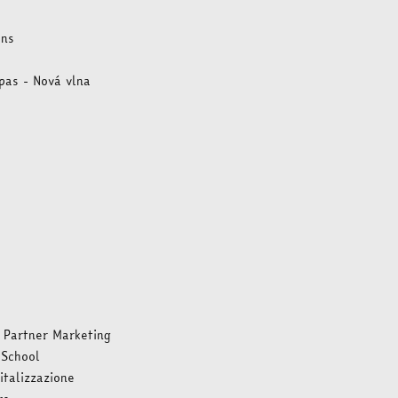
ons
as - Nová vlna
l Partner Marketing
 School
italizzazione