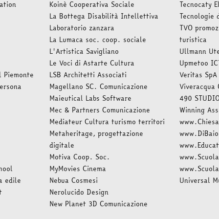
ation
Koinè Cooperativa Sociale
Tecnocaty E
La Bottega Disabilità Intellettiva
Tecnologie 
Laboratorio zanzara
TVO promozi
La Lumaca soc. coop. sociale
turistica
L'Artistica Savigliano
Ullmann Ute
Le Voci di Astarte Cultura
Upmetoo IC
l Piemonte
LSB Architetti Associati
Veritas SpA
persona
Magellano SC. Comunicazione
Viveracqua 
Maieutical Labs Software
490 STUDIO
Mec & Partners Comunicazione
Winning Ass
Mediateur Cultura turismo territori
www.Chiesa
Metaheritage, progettazione
www.DiBai
digitale
www.Educati
Motiva Coop. Soc.
www.Scuola
hool
MyMovies Cinema
www.Scuola
a edile
Nebua Cosmesi
Universal M
t
Nerolucido Design
New Planet 3D Comunicazione