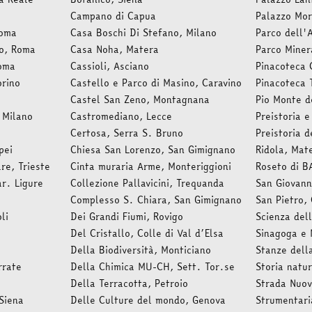
Campano di Capua
Palazzo Mo
Roma
Casa Boschi Di Stefano, Milano
Parco dell'
no, Roma
Casa Noha, Matera
Parco Miner
oma
Cassioli, Asciano
Pinacoteca 
orino
Castello e Parco di Masino, Caravino
Pinacoteca 
Castel San Zeno, Montagnana
Pio Monte d
 Milano
Castromediano, Lecce
Preistoria e
Certosa, Serra S. Bruno
Preistoria 
pei
Chiesa San Lorenzo, San Gimignano
Ridola, Mat
re, Trieste
Cinta muraria Arme, Monteriggioni
Roseto di B
ar. Ligure
Collezione Pallavicini, Trequanda
San Giovann
Complesso S. Chiara, San Gimignano
San Pietro, 
li
Dei Grandi Fiumi, Rovigo
Scienza del
Del Cristallo, Colle di Val d’Elsa
Sinagoga e 
Della Biodiversità, Monticiano
Stanze dell
rrate
Della Chimica MU-CH, Sett. Tor.se
Storia natur
Della Terracotta, Petroio
Strada Nuo
Siena
Delle Culture del mondo, Genova
Strumentari