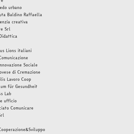
re
redo urbano
uta Baldino Raffaella
nzia creativa
e Srl
Didattica
l
s Lions italiani
Comunicazione
Innovazione Sociale
ovese di Cremazione
ilis Lavoro Coop
aum für Gesundheit
ss Lab
e ufficio
ciato Comunicare
Srl
Cooperazione&Sviluppo