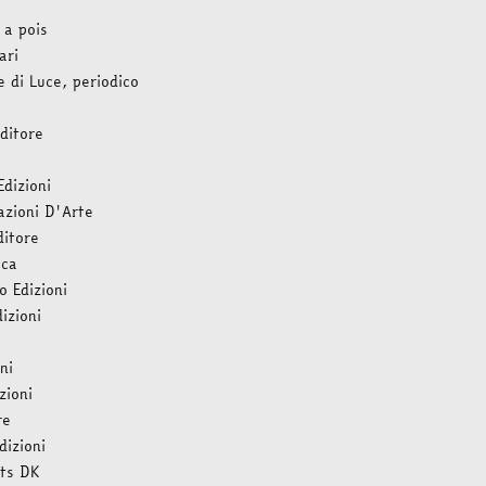
 a pois
ari
e di Luce, periodico
ditore
dizioni
zioni D'Arte
ditore
ica
o Edizioni
izioni
ni
zioni
re
dizioni
ts DK