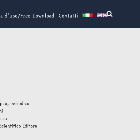
za d’uso/Free Download
Contatti
gico, periodico
ni
ucca
Scientifico Editore
l