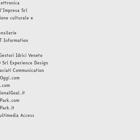
lettronica
d’Impresa Srl
one culturale e
nsilerie
T Information
Gestori Idrici Veneto
 Srl Experience Design
ociati Communication
Oggi.com
o.com
onalGoal.it
Park.com
Park.it
ultimedia Access