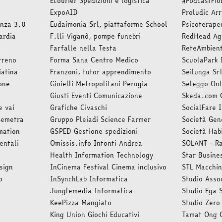
Ecourier Spedizioni e logistica
#PodcastFio
ExpoAID
Proludic Ar
anza 3.0
Eudaimonia Srl, piattaforme School
Psicoterape
ardia
F.lli Viganò, pompe funebri
RedHead Age
Farfalle nella Testa
ReteAmbient
rreno
Forma Sana Centro Medico
ScuolaPark 
atina
Franzoni, tutor apprendimento
Seilunga Sr
one
Gioielli Metropolitani Perugia
Seleggo Onlu
Giusti Eventi Comunicazione
Skeda.com 
e vai
Grafiche Civaschi
SocialFare 
Semetra
Gruppo Pleiadi Science Farmer
Società Gen
mation
GSPED Gestione spedizioni
Società Hab
entali
Omissis.info Intonti Andrea
SOLANT - R
Health Information Technology
Star Busine
sign
InCinema Festival Cinema inclusivo
STL Macchin
p
InSynchLab Informatica
Studio Asso
Junglemedia Informatica
Studio Ega 
KeePizza Mangiato
Studio Zero
King Union Giochi Educativi
Tamat Ong 