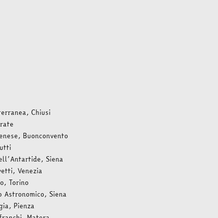
terranea, Chiusi
rate
senese, Buonconvento
utti
ell’Antartide, Siena
etti, Venezia
o, Torino
o Astronomico, Siena
gia, Pienza
franchi, Matera