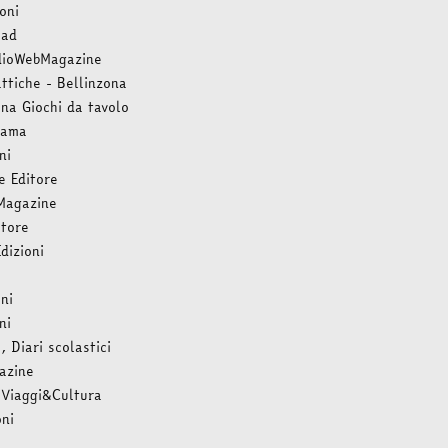
oni
oad
dioWebMagazine
ttiche - Bellinzona
ana Giochi da tavolo
dama
ni
e Editore
 Magazine
itore
dizioni
ni
ni
 Diari scolastici
azine
 Viaggi&Cultura
oni