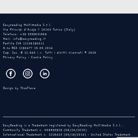
Easyreading Multimedia S.r.l.
Via Principi d’Acaja 7 10143 Torino (Italy)
Telefono: +39 3355631569
Mail: info@easyreading.it
Partita IVA 11136190011
N.ro REA 1190477 15.05.2014
Cap. Soc. € 12.540 i.v. Tutti i diritti riservati © 2025
Privacy Policy
-
Cookie Policy
Design by
TrueFlava
EasyReading is a Trademark registered by EasyReading Multimedia S.r.l.:
Community Trademark n. 008893919 (08/24/2010)
International Trademark n. 1218423 (05/19/2014) - United States Trademark