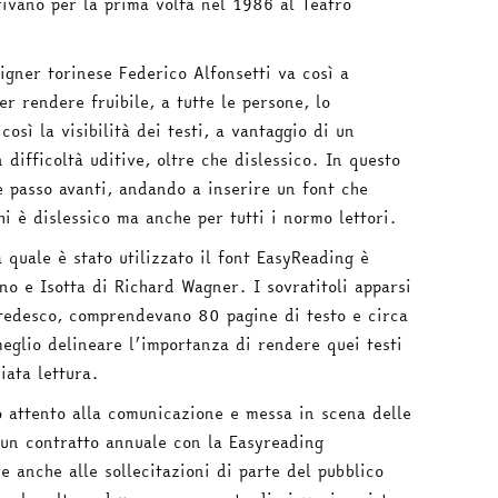
ivano per la prima volta nel 1986 al Teatro
signer torinese Federico Alfonsetti va così a
er rendere fruibile, a tutte le persone, lo
osì la visibilità dei testi, a vantaggio di un
 difficoltà uditive, oltre che dislessico. In questo
re passo avanti, andando a inserire un font che
hi è dislessico ma anche per tutti i normo lettori.
 quale è stato utilizzato il font EasyReading è
no e Isotta di Richard Wagner. I sovratitoli apparsi
 tedesco, comprendevano 80 pagine di testo e circa
meglio delineare l’importanza di rendere quei testi
iata lettura.
o attento alla comunicazione e messa in scena delle
un contratto annuale con la Easyreading
e anche alle sollecitazioni di parte del pubblico