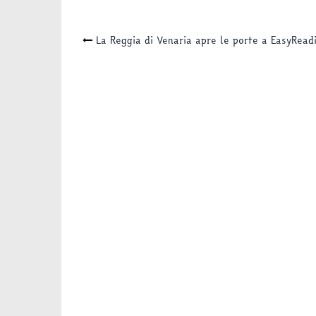
Navigazione
La Reggia di Venaria apre le porte a EasyRead
articolo