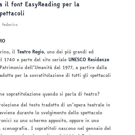
a il font EasyReading per la
pettacoli
federico
RO
orino, il
Teatro Regio
, uno dei più grandi ed
el 1740 e parte del sito seriale
UNESCO Residenze
l Patrimonio dell’Umanità dal 1977, a partire dalla
adotta per la sovratitolazione di tutti gli spettacoli
ne sopratitolazione quando si parla di teatro?
proiezione del testo tradotto di un’opera teatrale in
avviene durante lo svolgimento dello spettacolo
tronici su uno schermo apposito, oppure in uno
a scenografia. I sopratitoli nascono nel gennaio del