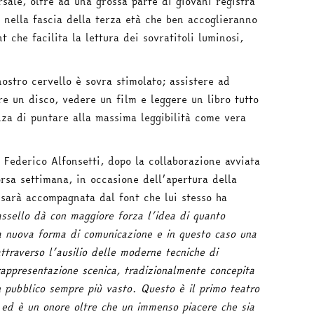
sale, oltre ad una grossa parte di giovani registra
 nella fascia della terza età che ben accoglieranno
nt che facilita la lettura dei sovratitoli luminosi,
nostro cervello è sovra stimolato; assistere ad
re un disco, vedere un film e leggere un libro tutto
nza di puntare alla massima leggibilità come vera
 Federico Alfonsetti, dopo la collaborazione avviata
orsa settimana, in occasione dell’apertura della
sarà accompagnata dal font che lui stesso ha
assello dà con maggiore forza l’idea di quanto
na nuova forma di comunicazione e in questo caso una
ttraverso l’ausilio delle moderne tecniche di
 rappresentazione scenica, tradizionalmente concepita
n pubblico sempre più vasto. Questo è il primo teatro
to ed è un onore oltre che un immenso piacere che sia