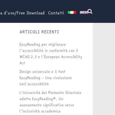
za d’uso/Free Download
Contatti
ARTICOLI RECENTI
EasyReading per migliorare
l’accessibilità in conformità con il
WCAG 2.2 e l’European Accessibility
Act
Design universale e il font
EasyReading – Una rivoluzione
nell’accessibilità
L’Università del Piemonte Orientale
adotta EasyReading®. Un
avanzamento significativo verso
l’inclusività accademica