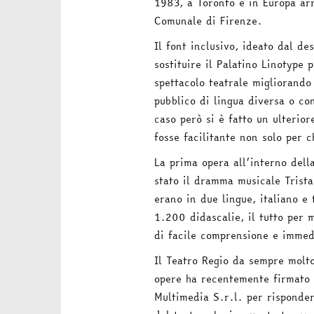
1983, a Toronto e in Europa arr
Comunale di Firenze.
Il font inclusivo, ideato dal de
sostituire il Palatino Linotype p
spettacolo teatrale migliorando c
pubblico di lingua diversa o con
caso però si è fatto un ulterio
fosse facilitante non solo per c
La prima opera all’interno della
stato il dramma musicale Trista
erano in due lingue, italiano e
1.200 didascalie, il tutto per 
di facile comprensione e immed
Il Teatro Regio da sempre molt
opere ha recentemente firmato 
Multimedia S.r.l. per risponder