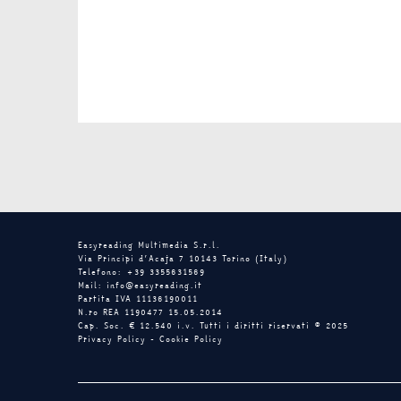
Easyreading Multimedia S.r.l.
Via Principi d’Acaja 7 10143 Torino (Italy)
Telefono: +39 3355631569
Mail: info@easyreading.it
Partita IVA 11136190011
N.ro REA 1190477 15.05.2014
Cap. Soc. € 12.540 i.v. Tutti i diritti riservati © 2025
Privacy Policy
-
Cookie Policy