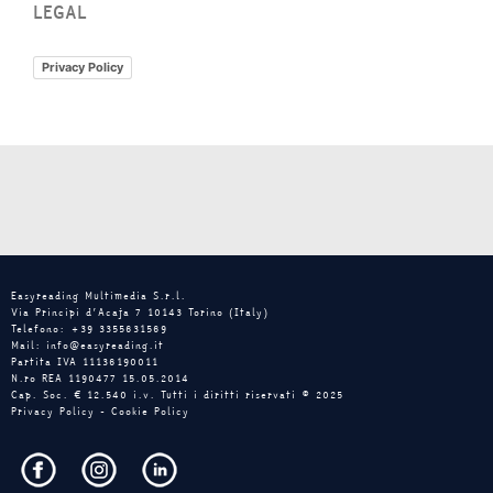
LEGAL
Privacy Policy
Easyreading Multimedia S.r.l.
Via Principi d’Acaja 7 10143 Torino (Italy)
Telefono: +39 3355631569
Mail: info@easyreading.it
Partita IVA 11136190011
N.ro REA 1190477 15.05.2014
Cap. Soc. € 12.540 i.v. Tutti i diritti riservati © 2025
Privacy Policy
-
Cookie Policy