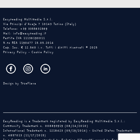
Easyreading Multimedia S.r.l.
Via Principi d’Acaja 7 10143 Torino (Italy)
Telefono: +39 3355631569
Mail: info@easyreading.it
Partita IVA 11136190011
N.ro REA 1190477 15.05.2014
Cap. Soc. € 12.540 i.v. Tutti i diritti riservati © 2025
Privacy Policy
-
Cookie Policy
Design by
TrueFlava
EasyReading is a Trademark registered by EasyReading Multimedia S.r.l.:
Community Trademark n. 008893919 (08/24/2010)
International Trademark n. 1218423 (05/19/2014) - United States Trademark
n. 4857013 (11/17/2015)