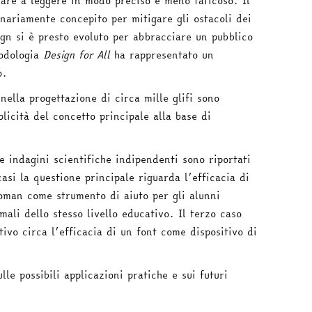
tare a leggere in modo preciso e meno faticoso. Il
nariamente concepito per mitigare gli ostacoli dei
sign si è presto evoluto per abbracciare un pubblico
todologia
Design for All
ha rappresentato un
o.
nella progettazione di circa mille glifi sono
plicità del concetto principale alla base di
re indagini scientifiche indipendenti sono riportati
asi la questione principale riguarda l’efficacia di
man come strumento di aiuto per gli alunni
rmali dello stesso livello educativo. Il terzo caso
ivo circa l’efficacia di un font come dispositivo di
le possibili applicazioni pratiche e sui futuri