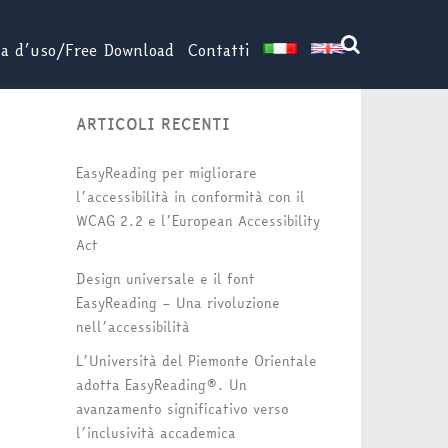
za d’uso/Free Download
Contatti
ARTICOLI RECENTI
EasyReading per migliorare
l’accessibilità in conformità con il
WCAG 2.2 e l’European Accessibility
Act
Design universale e il font
EasyReading – Una rivoluzione
nell’accessibilità
L’Università del Piemonte Orientale
adotta EasyReading®. Un
avanzamento significativo verso
l’inclusività accademica