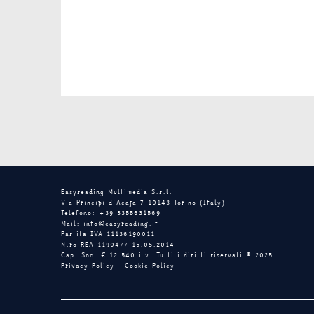
Easyreading Multimedia S.r.l.
Via Principi d’Acaja 7 10143 Torino (Italy)
Telefono: +39 3355631569
Mail: info@easyreading.it
Partita IVA 11136190011
N.ro REA 1190477 15.05.2014
Cap. Soc. € 12.540 i.v. Tutti i diritti riservati © 2025
Privacy Policy
-
Cookie Policy