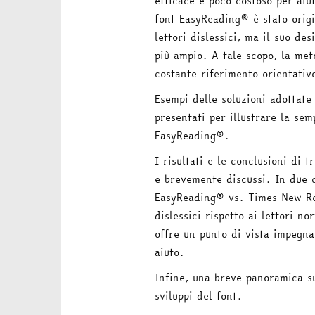
efficace e poco costoso per aiu
font EasyReading® è stato origi
lettori dislessici, ma il suo de
più ampio. A tale scopo, la me
costante riferimento orientativ
Esempi delle soluzioni adottate 
presentati per illustrare la sem
EasyReading®.
I risultati e le conclusioni di t
e brevemente discussi. In due c
EasyReading® vs. Times New Ro
dislessici rispetto ai lettori no
offre un punto di vista impegnat
aiuto.
Infine, una breve panoramica sul
sviluppi del font.