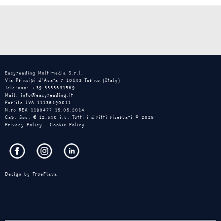
Easyreading Multimedia S.r.l.
Via Principi d’Acaja 7 10143 Torino (Italy)
Telefono: +39 3355631569
Mail: info@easyreading.it
Partita IVA 11136190011
N.ro REA 1190477 15.05.2014
Cap. Soc. € 12.540 i.v. Tutti i diritti riservati © 2025
Privacy Policy
-
Cookie Policy
Design by
TrueFlava