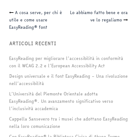
Navigazione
A cosa serve, per chi è
Lo abbiamo fatto bene e ora
utile e come usare
ve lo regaliamo
articolo
EasyReading® font
ARTICOLI RECENTI
EasyReading per migliorare l’accessibilità in conformità
con il WCAG 2.2 e l’European Accessibility Act
Design universale e il font EasyReading – Una rivoluzione
nell’accessibilità
L’Università del Piemonte Orientale adotta
EasyReading®. Un avanzamento significativo verso
l’inclusività accademica
Cappella Sansevero tra i musei che adottano EasyReading
nella loro comunicazione
Con EasyReading® la Biblioteca Civica di Abano Terme