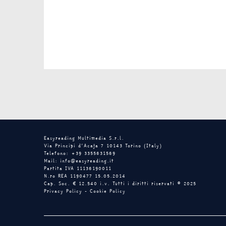
Easyreading Multimedia S.r.l.
Via Principi d’Acaja 7 10143 Torino (Italy)
Telefono: +39 3355631569
Mail: info@easyreading.it
Partita IVA 11136190011
N.ro REA 1190477 15.05.2014
Cap. Soc. € 12.540 i.v. Tutti i diritti riservati © 2025
Privacy Policy
-
Cookie Policy