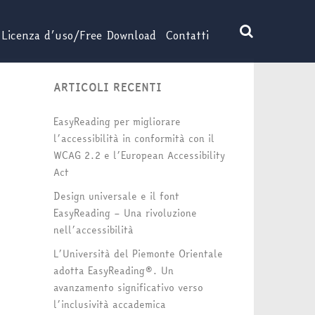
Licenza d’uso/Free Download
Contatti
ARTICOLI RECENTI
EasyReading per migliorare
l’accessibilità in conformità con il
WCAG 2.2 e l’European Accessibility
Act
Design universale e il font
EasyReading – Una rivoluzione
nell’accessibilità
L’Università del Piemonte Orientale
adotta EasyReading®. Un
avanzamento significativo verso
l’inclusività accademica