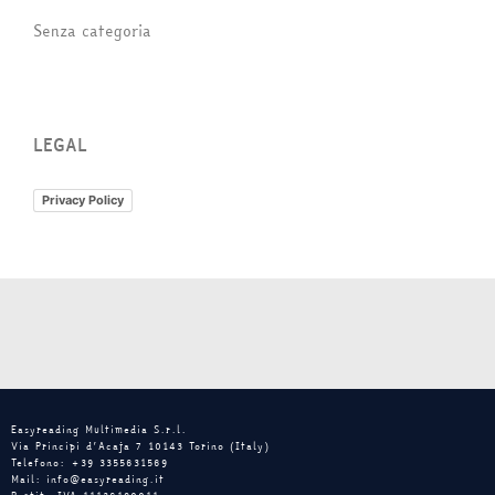
Senza categoria
LEGAL
Privacy Policy
Easyreading Multimedia S.r.l.
Via Principi d’Acaja 7 10143 Torino (Italy)
Telefono: +39 3355631569
Mail: info@easyreading.it