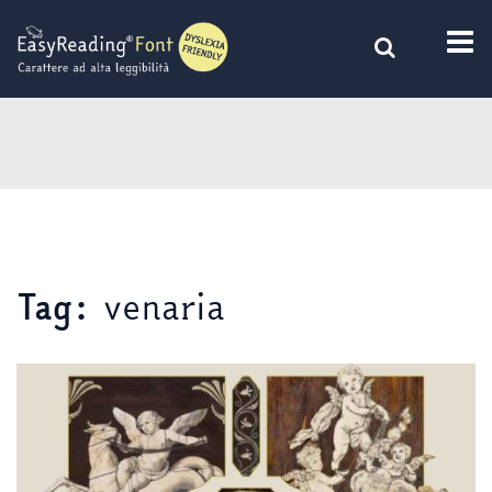
Vai
al
contenuto
venaria
Tag: