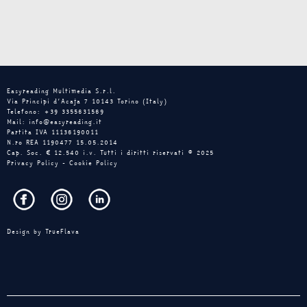
Easyreading Multimedia S.r.l.
Via Principi d’Acaja 7 10143 Torino (Italy)
Telefono: +39 3355631569
Mail: info@easyreading.it
Partita IVA 11136190011
N.ro REA 1190477 15.05.2014
Cap. Soc. € 12.540 i.v. Tutti i diritti riservati © 2025
Privacy Policy
-
Cookie Policy
Design by
TrueFlava