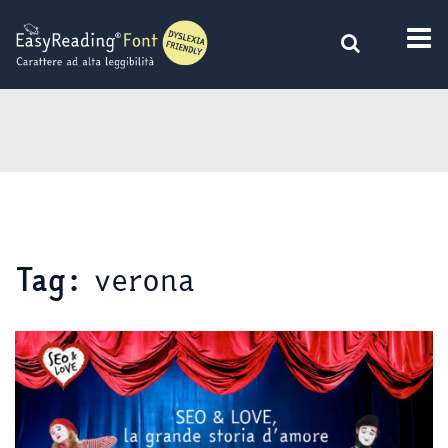
Vai
al
contenuto
verona
Tag: