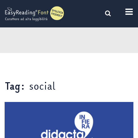
Vai
al
contenuto
social
Tag: