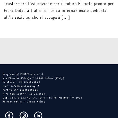
Trasformare l’educazione per il futuro E’ tutto pronto per
Fiera Didacta Italia la mostra internazionale dedicata
all’istruzione, che si svolgerà […]
Easyreading Multimedia S.r.l.
Via Principi d’Acaja 7 10143 Torino (Italy)
Telefono: +39 3355631569
Mail: info@easyreading.it
Partita IVA 11136190011
N.ro REA 1190477 15.05.2014
Cap. Soc. € 12.540 i.v. Tutti i diritti riservati © 2025
Privacy Policy
-
Cookie Policy