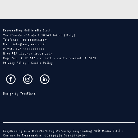
Easyreading Multimedia S.r.l.
Via Principi d’Acaja 7 10143 Torino (Italy)
Telefono: +39 3355631569
Mail: info@easyreading.it
Partita IVA 11136190011
N.ro REA 1190477 15.05.2014
Cap. Soc. € 12.540 i.v. Tutti i diritti riservati © 2025
Privacy Policy
-
Cookie Policy
Design by
TrueFlava
EasyReading is a Trademark registered by EasyReading Multimedia S.r.l.:
Community Trademark n. 008893919 (08/24/2010)