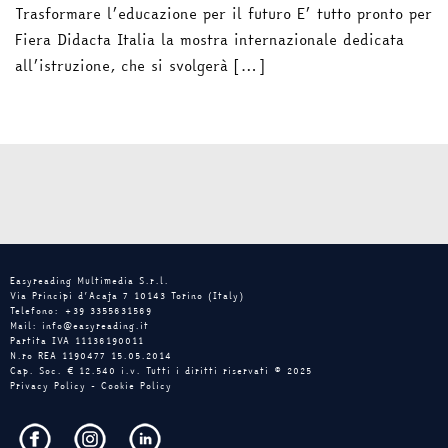
Trasformare l’educazione per il futuro E’ tutto pronto per
Fiera Didacta Italia la mostra internazionale dedicata
all’istruzione, che si svolgerà […]
Easyreading Multimedia S.r.l.
Via Principi d’Acaja 7 10143 Torino (Italy)
Telefono: +39 3355631569
Mail: info@easyreading.it
Partita IVA 11136190011
N.ro REA 1190477 15.05.2014
Cap. Soc. € 12.540 i.v. Tutti i diritti riservati © 2025
Privacy Policy
-
Cookie Policy