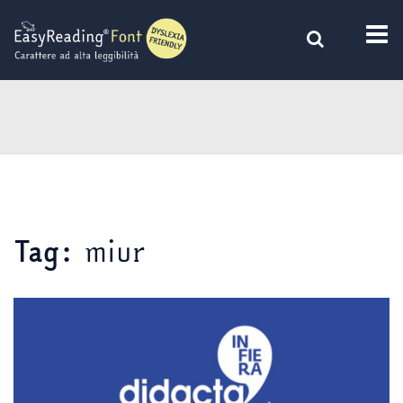
Vai
al
contenuto
miur
Tag: