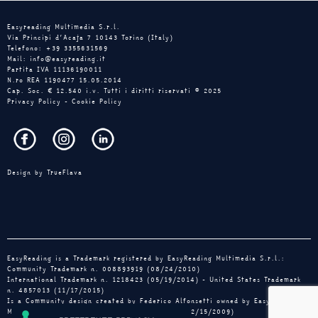
Easyreading Multimedia S.r.l.
Via Principi d’Acaja 7 10143 Torino (Italy)
Telefono: +39 3355631569
Mail: info@easyreading.it
Partita IVA 11136190011
N.ro REA 1190477 15.05.2014
Cap. Soc. € 12.540 i.v. Tutti i diritti riservati © 2025
Privacy Policy
-
Cookie Policy
Design by
TrueFlava
EasyReading is a Trademark registered by EasyReading Multimedia S.r.l.:
Community Trademark n. 008893919 (08/24/2010)
International Trademark n. 1218423 (05/19/2014) - United States Trademark
n. 4857013 (11/17/2015)
Is a Community design created by Federico Alfonsetti owned by EasyReading
Multimedia: registration n. 001648031-0001 (12/15/2009)