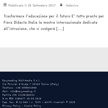
Pubblicato il
26 Settembre 2017
federico
Trasformare l’educazione per il futuro E’ tutto pronto per
Fiera Didacta Italia la mostra internazionale dedicata
all’istruzione, che si svolgerà […]
Easyreading Multimedia S.r.l.
Via Principi d’Acaja 7 10143 Torino (Italy)
Telefono: +39 3355631569
Mail: info@easyreading.it
Partita IVA 11136190011
N.ro REA 1190477 15.05.2014
Cap. Soc. € 12.540 i.v. Tutti i diritti riservati © 2025
Privacy Policy
-
Cookie Policy