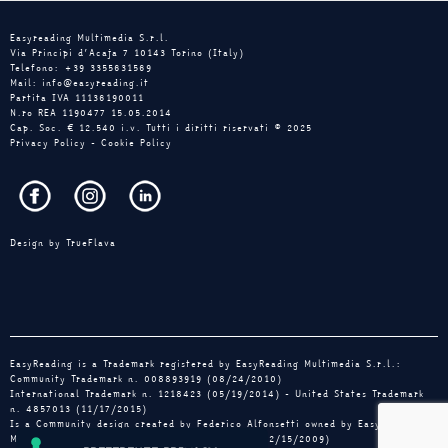
Easyreading Multimedia S.r.l.
Via Principi d’Acaja 7 10143 Torino (Italy)
Telefono: +39 3355631569
Mail: info@easyreading.it
Partita IVA 11136190011
N.ro REA 1190477 15.05.2014
Cap. Soc. € 12.540 i.v. Tutti i diritti riservati © 2025
Privacy Policy
-
Cookie Policy
Design by
TrueFlava
EasyReading is a Trademark registered by EasyReading Multimedia S.r.l.:
Community Trademark n. 008893919 (08/24/2010)
International Trademark n. 1218423 (05/19/2014) - United States Trademark
n. 4857013 (11/17/2015)
Is a Community design created by Federico Alfonsetti owned by EasyReading
Multimedia: registration n. 001648031-0001 (12/15/2009)