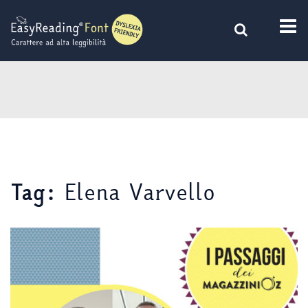
Vai
al
contenuto
Elena Varvello
Tag: