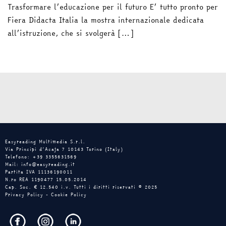
Trasformare l’educazione per il futuro E’ tutto pronto per
Fiera Didacta Italia la mostra internazionale dedicata
all’istruzione, che si svolgerà […]
Easyreading Multimedia S.r.l.
Via Principi d’Acaja 7 10143 Torino (Italy)
Telefono: +39 3355631569
Mail: info@easyreading.it
Partita IVA 11136190011
N.ro REA 1190477 15.05.2014
Cap. Soc. € 12.540 i.v. Tutti i diritti riservati © 2025
Privacy Policy
-
Cookie Policy