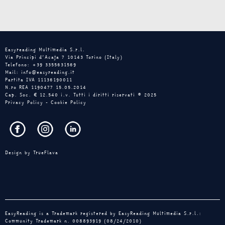
Easyreading Multimedia S.r.l.
Via Principi d’Acaja 7 10143 Torino (Italy)
Telefono: +39 3355631569
Mail: info@easyreading.it
Partita IVA 11136190011
N.ro REA 1190477 15.05.2014
Cap. Soc. € 12.540 i.v. Tutti i diritti riservati © 2025
Privacy Policy
-
Cookie Policy
Design by
TrueFlava
EasyReading is a Trademark registered by EasyReading Multimedia S.r.l.:
Community Trademark n. 008893919 (08/24/2010)