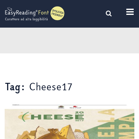
Vai
al
contenuto
Cheese17
Tag: