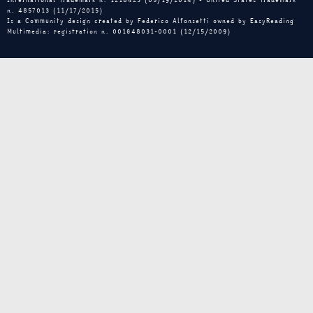
n. 4857013 (11/17/2015)
Is a Community design created by Federico Alfonsetti owned by EasyReading
Multimedia: registration n. 001648031-0001 (12/15/2009)