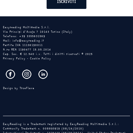
Easyreading Multimedia S.r.l.
Via Principi d’Acaja 7 10143 Torino (Italy)
Telefono: +39 3355631569
Mail: info@easyreading.it
Partita IVA 11136190011
N.ro REA 1190477 15.05.2014
Cap. Soc. € 12.540 i.v. Tutti i diritti riservati © 2025
Privacy Policy
-
Cookie Policy
Design by
TrueFlava
EasyReading is a Trademark registered by EasyReading Multimedia S.r.l.:
Community Trademark n. 008893919 (08/24/2010)
International Trademark n. 1218423 (05/19/2014) - United States Trademark