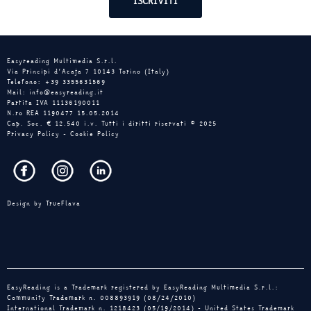
Easyreading Multimedia S.r.l.
Via Principi d’Acaja 7 10143 Torino (Italy)
Telefono: +39 3355631569
Mail: info@easyreading.it
Partita IVA 11136190011
N.ro REA 1190477 15.05.2014
Cap. Soc. € 12.540 i.v. Tutti i diritti riservati © 2025
Privacy Policy
-
Cookie Policy
Design by
TrueFlava
EasyReading is a Trademark registered by EasyReading Multimedia S.r.l.:
Community Trademark n. 008893919 (08/24/2010)
International Trademark n. 1218423 (05/19/2014) - United States Trademark